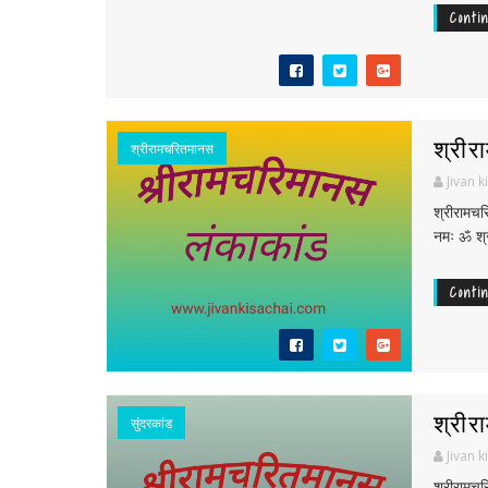
Conti
श्रीर
श्रीरामचरितमानस
Jivan k
श्रीरामच
नमः ॐ श्र
Conti
श्रीर
सुंदरकांड
Jivan k
श्रीरामच