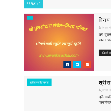
BREAKING
विनय 
Jivan k
श्री तुलस
काज। पालन
Conti
श्रीर
श्रीरामचरितमानस
Jivan k
श्रीराम
जानकीवल्ल