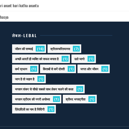
ri anant hari katha ananta
ahasya
लेबल-LEBAL
(16)
(7)
जीवन की सच्चाई
श्रीरामचरितमानस
(1)
(1)
अच्छी आदतें ही व्यक्ति को सफल बनाता है
उठो जागो
(1)
(1)
(1)
कर्म प्रधान
किताबों से करें दोस्ती
जगत और जीवन
(1)
जान है तो जहान है
(1)
भगवान शंकर से सीखे सबको साथ लेकर चलने की कला
(1)
(1)
भगवान श्रीराम की नगरी अयोध्या
श्रीमद भगवद्गीता
(1)
ज़िंदादिली का नाम है जिंदिगी