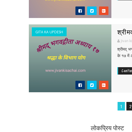
श्रीम
GITA KA UPDESH
Jivan k
श्रीमद् भ
के १७ में अ
Conti
1
2
लोकप्रिय पोस्ट