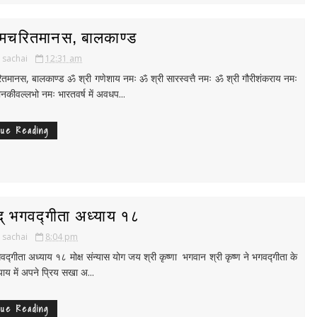
ामचरितमानस, बालकाण्ड
i sachai
12:31 am
ितमानस, बालकाण्ड ॐ श्री गणेशाय नमः ॐ श्री सारस्वत्तै नमः ॐ श्री गौरीशंकराय नमः
नकीवल्लभो नमः भारतवर्ष में अवधप...
nue Reading
द् भगवद्गीता अध्याय १८
i sachai
8:04 pm
गवद्गीता अध्याय १८ मोक्ष संन्यास योग जय श्री कृष्णा भगवान श्री कृष्ण ने भगवद्गीता के
याय में अपने प्रिय सखा अ...
nue Reading