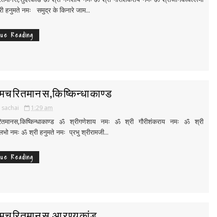
ी हनुमते नमः समुद्र के किनारे जाम...
nue Reading
ामचरितमानस,किष्किन्धाकाण्ड
i sachai
1:29 am
रितमानस,किष्किन्धाकाण्ड ॐ श्रीगणेशाय नमः ॐ श्री गौरीशंकराय नमः ॐ श्री
भो नमः ॐ श्री हनुमते नमः प्रभु श्रीरामजी...
nue Reading
रामचरितमानस,आरण्यकांड