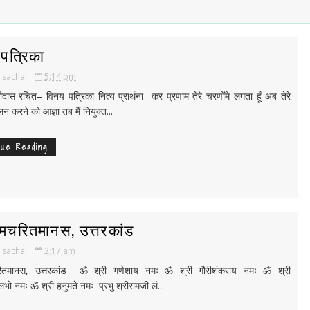
पत्रिका
i sachai
5:14 pm
ीदास रचित– विनय पत्रिका नित्य प्रार्थना कर प्रणाम तेरे चरणोंमे लगता हूँ अब तेरे
 करने को आज्ञा तब मैं नियुक्त...
nue Reading
ामचरितमानस, उत्तरकांड
i sachai
2:17 am
चरितमानस, उत्तरकांड ॐ श्री गणेशाय नमः ॐ श्री गौरीशंकराय नमः ॐ श्री
भो नमः ॐ श्री हनुमते नमः प्रभु श्रीरामजी लं...