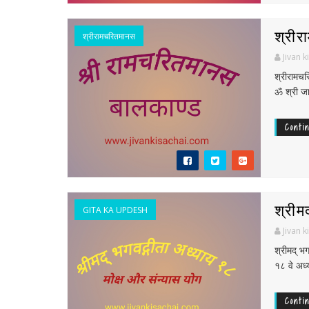
श्रीर
श्रीरामचरितमानस
Jivan k
श्रीरामचर
ॐ श्री जा
Conti
श्रीम
GITA KA UPDESH
Jivan k
श्रीमद् भ
१८ वे अध्
Conti