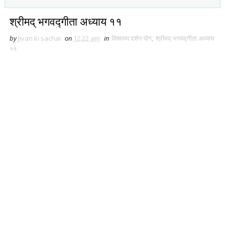
श्रीमद् भगवद्गीता अध्याय ११
by
Jivan ki sachai
on
12:22 am
in
विश्वरूप दर्शन योग
,
श्रीमद् भगवद्गीता अध्याय
११