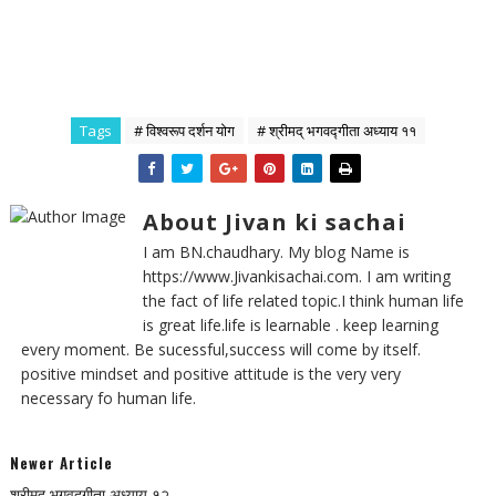
Tags
# विश्वरूप दर्शन योग
# श्रीमद् भगवद्गीता अध्याय ११
About Jivan ki sachai
I am BN.chaudhary. My blog Name is
https://www.Jivankisachai.com. I am writing
the fact of life related topic.I think human life
is great life.life is learnable . keep learning
every moment. Be sucessful,success will come by itself.
positive mindset and positive attitude is the very very
necessary fo human life.
Newer Article
श्रीमद् भगवद्गीता अध्याय १२